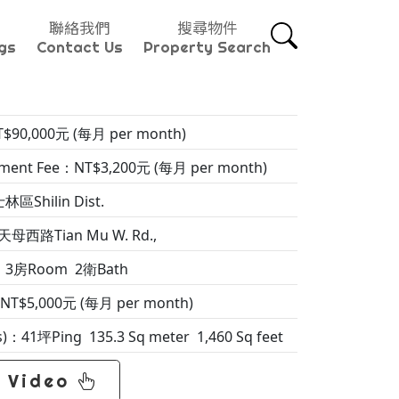
聯絡我們
搜尋物件
gs
Contact Us
Property Search
$90,000元 (每月 per month)
nt Fee：NT$3,200元 (每月 per month)
林區Shilin Dist.
天母西路Tian Mu W. Rd.,
：3房Room 2衛Bath
NT$5,000元 (每月 per month)
s)：41坪Ping 135.3 Sq meter 1,460 Sq feet
Video